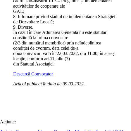
cadrul sub-măsurii 19.3 – Pregătirea și implementarea
activităților de cooperare ale
GAL;
8. Infomare privind stadiul de implementare a Strategiei
de Dezvoltare Locală;
9. Diverse.
În cazul în care Adunarea Generală nu este statutar
constituită la prima convocare
(2/3 din numărul membrilor) prin neîndeplinirea
condiției de cvorum, data celei de-a
doua convocări va fi în 22.03.2022, ora 11:00, în aceași
locație, conform art.11, alin.(3)
din Statutul Asociației.
Descarcă Convocator
Articol publicat în data de 09.03.2022.
Acțiune: