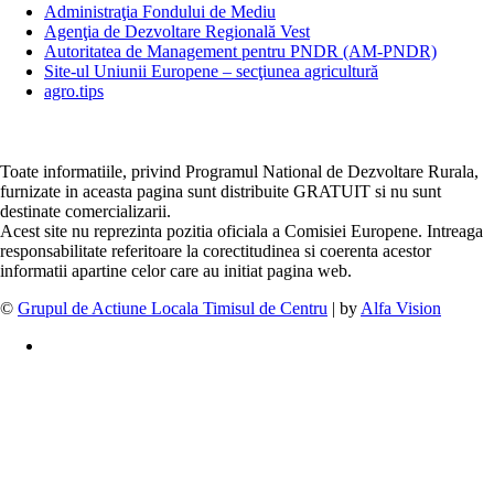
Administraţia Fondului de Mediu
Agenţia de Dezvoltare Regională Vest
Autoritatea de Management pentru PNDR (AM-PNDR)
Site-ul Uniunii Europene – secţiunea agricultură
agro.tips
Toate informatiile, privind Programul National de Dezvoltare Rurala,
furnizate in aceasta pagina sunt distribuite GRATUIT si nu sunt
destinate comercializarii.
Acest site nu reprezinta pozitia oficiala a Comisiei Europene. Intreaga
responsabilitate referitoare la corectitudinea si coerenta acestor
informatii apartine celor care au initiat pagina web.
©
Grupul de Actiune Locala Timisul de Centru
| by
Alfa Vision