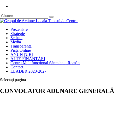
Prezentare
Strategie
Sesiuni
Media
Transparenta
Piața Online
ANUNȚURI
ALTE FINANȚĂRI
Centru Multifuncțional Sânmihaiu Român
Contact
LEADER 2023-2027
Selectați pagina
CONVOCATOR ADUNARE GENERALĂ