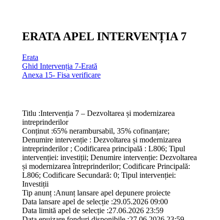
ERATA APEL INTERVENȚIA 7
Erata
Ghid Intervenția 7-Erată
Anexa 15- Fisa verificare
Titlu :
Intervenția 7 – Dezvoltarea și modernizarea
intreprinderilor
Conținut :
65% nerambursabil, 35% cofinanțare;
Denumire intervenție : Dezvoltarea și modernizarea
intreprinderilor ; Codificarea principală : L806; Tipul
intervenției: investiții; Denumire intervenție: Dezvoltarea
și modernizarea întreprinderilor; Codificare Principală:
L806; Codificare Secundară: 0; Tipul intervenției:
Investiții
Tip anunț :
Anunț lansare apel depunere proiecte
Data lansare apel de selecție :
29.05.2026 09:00
Data limită apel de selecție :
27.06.2026 23:59
Data epuizare fonduri disponibile :
27.06.2026 23:59