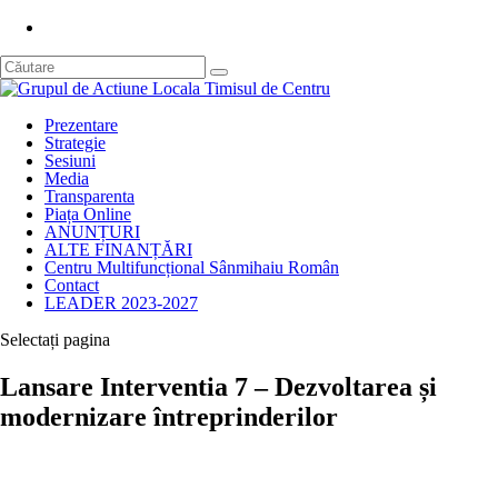
Prezentare
Strategie
Sesiuni
Media
Transparenta
Piața Online
ANUNȚURI
ALTE FINANȚĂRI
Centru Multifuncțional Sânmihaiu Român
Contact
LEADER 2023-2027
Selectați pagina
Lansare Interventia 7 – Dezvoltarea și
modernizare întreprinderilor