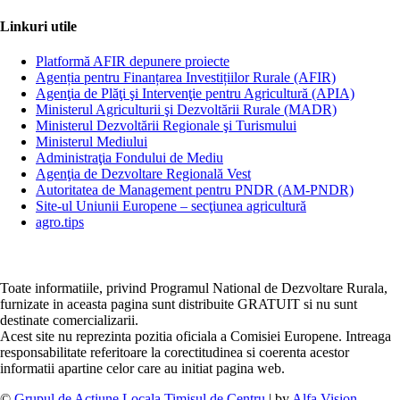
Linkuri utile
Platformă AFIR depunere proiecte
Agenția pentru Finanțarea Investițiilor Rurale (AFIR)
Agenţia de Plăţi şi Intervenţie pentru Agricultură (APIA)
Ministerul Agriculturii şi Dezvoltării Rurale (MADR)
Ministerul Dezvoltării Regionale şi Turismului
Ministerul Mediului
Administraţia Fondului de Mediu
Agenţia de Dezvoltare Regională Vest
Autoritatea de Management pentru PNDR (AM-PNDR)
Site-ul Uniunii Europene – secţiunea agricultură
agro.tips
Toate informatiile, privind Programul National de Dezvoltare Rurala,
furnizate in aceasta pagina sunt distribuite GRATUIT si nu sunt
destinate comercializarii.
Acest site nu reprezinta pozitia oficiala a Comisiei Europene. Intreaga
responsabilitate referitoare la corectitudinea si coerenta acestor
informatii apartine celor care au initiat pagina web.
©
Grupul de Actiune Locala Timisul de Centru
| by
Alfa Vision