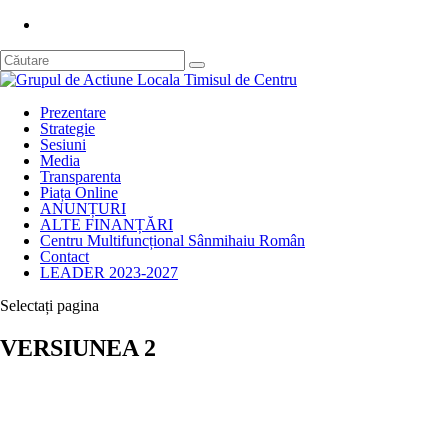
Prezentare
Strategie
Sesiuni
Media
Transparenta
Piața Online
ANUNȚURI
ALTE FINANȚĂRI
Centru Multifuncțional Sânmihaiu Român
Contact
LEADER 2023-2027
Selectați pagina
VERSIUNEA 2